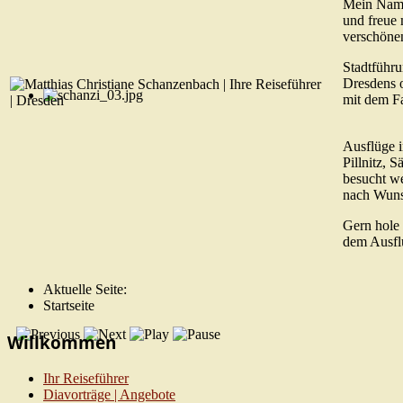
Mein Name 
und freue
verschöne
Stadtführu
Dresdens 
mit dem F
Ausflüge 
Pillnitz,
besucht we
nach Wuns
Gern hole 
dem Ausfl
Aktuelle Seite:
Startseite
Willkommen
Ihr Reiseführer
Diavorträge | Angebote